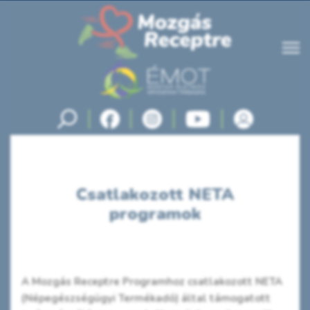
Csatlakozott NETA
programok
A Mozgás Receptre Programhoz csatlakozott NETA
(Népegészségügyi Termékadó) által támogatott