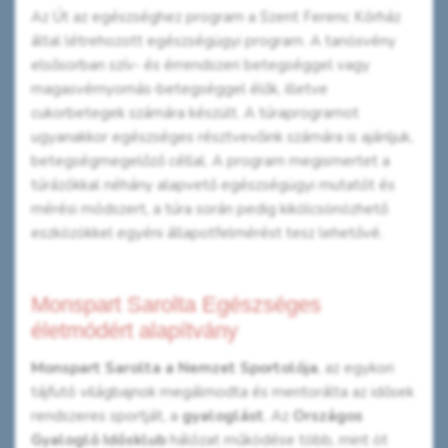
Az Út az egészséghez program a Szent Ferenc Kórház
által létrehozott egészségügyi program. A tanösvény
elsősorban szív- és érrendszeri betegséggel vagy
magasvérnyomás-betegséggel élők, illetve
cukorbetegek számára készült. A túraprogramot
ugyanakkor egészséges résztvevőink számára is ajánljuk,
betegségmegelőző céllal. A program megismertet a
túrázókkal néhány alapvető egészségügyi mutatót és
mérési módszert, a túra során pedig kikölcsönözhető
eszközökkel egyéni állapotfelmérést tesz lehetővé.
Monspart Sarolta Egészséges
életmódért alapítvány
Monspart Sarolta a Nemzet Sportolója
, az egykori
tájfutó világbajnok megálmodta és mentorálta az idősek
rendszeres sportját, a
gyaloglást
. Az
Országos
Gyalogló Idősklub
hálózat működése több, mint öt