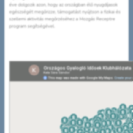
éve dolgozik azon, hogy az országban élő nyugdíjasok
egészségét megőrizze, támogatást nyújtson a fizikai és
szellemi aktivitás megőrzéséhez a Mozgás Receptre
program segítségével.