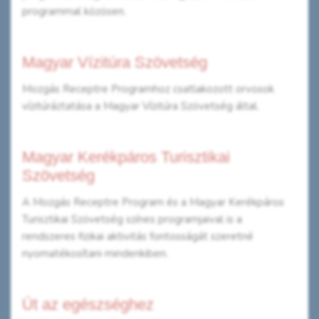
programmal közösen.
Magyar Vízitúra Szövetség
Mozgás Receptre Programhoz csatlakozott orvosok
vízitúráztatása a Magyar Vízitúra Szövetség által.
Magyar Kerékpáros Turisztikai
Szövetség
A Mozgás Receptre Program és a Magyar Kerékpáros
Turisztikai Szövetség színes programjaival is a
rendszeres fizikai aktivitás fontosságát szeretné
nyomatékosítani mindenkiben.
Út az egészséghez