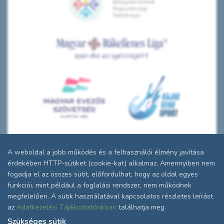
A weboldal a jobb működés és a felhasználói élmény javítása
érdekében HTTP-sütiket (cookie-kat) alkalmaz. Amennyiben nem
fogadja el az összes sütit, előfordulhat, hogy az oldal egyes
funkciói, mint például a foglalási rendszer, nem működnek
megfelelően. A sütik használatával kapcsolatos részletes leírást
az
Adatkezelési Tájékoztatónkban
találhatja meg.
Szükséges sütik