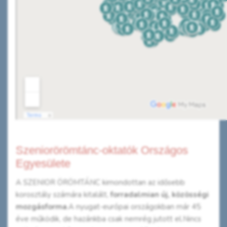
Szeniorörömtánc-oktatók Országos
Egyesülete
A SZENIOR ÖRÖMTÁNC kimondottan az idősebb
korosztály számára kitalált,
forradalmian új, közösségi
mozgásforma
.A nyugat-európai országokban már 45
éve működik, de hazánkba csak nemrég jutott el.Nincs