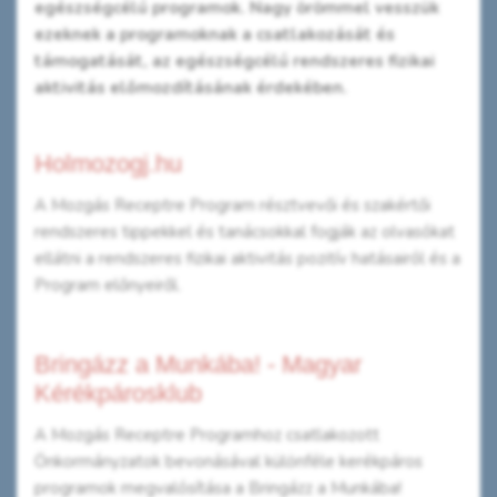
egészségcélú programok. Nagy örömmel vesszük
ezeknek a programoknak a csatlakozását és
támogatását, az egészségcélú rendszeres fizikai
aktivitás előmozdításának érdekében.
Holmozogj.hu
A Mozgás Receptre Program résztvevői és szakértői
rendszeres tippekkel és tanácsokkal fogják az olvasókat
ellátni a rendszeres fizikai aktivitás pozitív hatásairól és a
Program előnyeiről.
Bringázz a Munkába! - Magyar
Kérékpárosklub
A Mozgás Receptre Programhoz csatlakozott
Önkormányzatok bevonásával különféle kerékpáros
programok megvalósítása a Bringázz a Munkába!