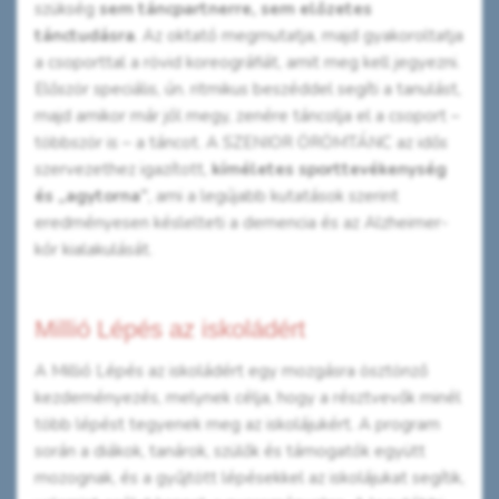
szükség
sem táncpartnerre, sem előzetes
tánctudásra
. Az oktató megmutatja, majd gyakoroltatja
a csoporttal a rövid koreográfiát, amit meg kell jegyezni.
Először speciális, ún. ritmikus beszéddel segíti a tanulást,
majd amikor már jól megy, zenére táncolja el a csoport –
többször is – a táncot. A SZENIOR ÖRÖMTÁNC az idős
szervezethez igazított,
kíméletes sporttevékenység
és „agytorna”
, ami a legújabb kutatások szerint
eredményesen késlelteti a demencia és az Alzheimer-
kór kialakulását.
Millió Lépés az iskoládért
A Millió Lépés az iskoládért egy mozgásra ösztönző
kezdeményezés, melynek célja, hogy a résztvevők minél
több lépést tegyenek meg az iskolájukért. A program
során a diákok, tanárok, szülők és támogatók együtt
mozognak, és a gyűjtött lépésekkel az iskolájukat segítik,