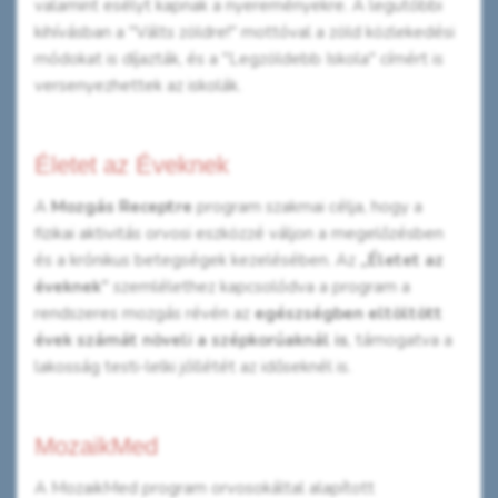
valamint esélyt kapnak a nyereményekre. A legutóbbi
kihívásban a "Válts zöldre!" mottóval a zöld közlekedési
módokat is díjazták, és a "Legzöldebb Iskola" címért is
versenyezhettek az iskolák.
Életet az Éveknek
A
Mozgás Receptre
program szakmai célja, hogy a
fizikai aktivitás orvosi eszközzé váljon a megelőzésben
és a krónikus betegségek kezelésében. Az
„Életet az
éveknek”
szemlélethez kapcsolódva a program a
rendszeres mozgás révén az
egészségben eltöltött
évek számát növeli a szépkorúaknál is
, támogatva a
lakosság testi-lelki jóllétét az időseknél is.
MozaikMed
A MozaikMed program orvosokáltal alapított