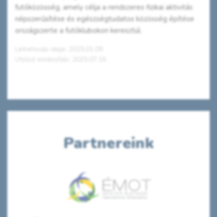
futóközösség, amely célja a rendszeres fizikai aktivitás
népszerűsítése és egészségtudatos közösség építése
országszerte a futóklubokon keresztül.
Létrehozás ideje: 2025.01.09
Utolsó módosítás: 2025.07.16
Partnereink