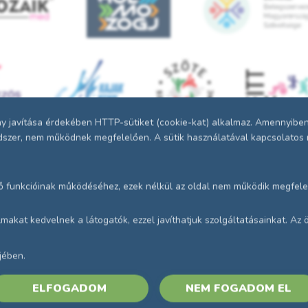
 javítása érdekében HTTP-sütiket (cookie-kat) alkalmaz. Amennyiben n
endszer, nem működnek megfelelően. A sütik használatával kapcsolatos r
ő funkcióinak működéséhez, ezek nélkül az oldal nem működik megfele
talmakat kedvelnek a látogatók, ezzel javíthatjuk szolgáltatásainkat. A
Adatvédelmi és Adatkezelés
GYIK
jében.
Impresszum
Kapcsolat
ELFOGADOM
NEM FOGADOM EL