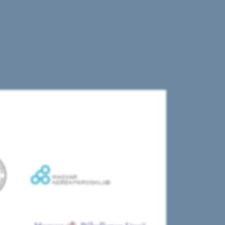
E
T
S
É
G
E