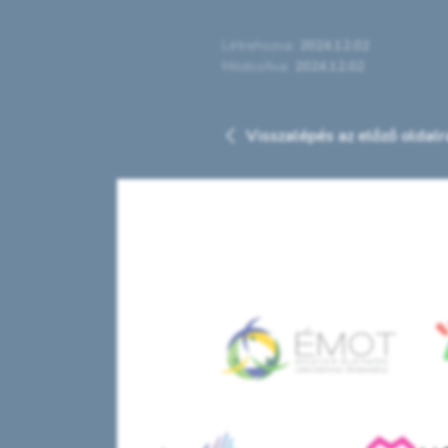
Létrehozva:
2024.12.02
Módosítva:
2024.12.02
Visszalépés az előző oldalra