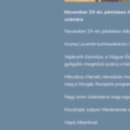
November 29-én, pénteken Al
számára
November 29-én, pénteken Alber
Kozma Levente kommunikációs sz
Vajdovich Dorottya, a Magyar Él
gyógyító-megelőző eszköz a ház
Mészáros Marcell, rekreációs moz
meg a Mozgás Receptre program 
Nagy öröm számunkra, hogy egyre
Köszönjük szépen Mindenkinek a 
Hajrá Albertirsa!