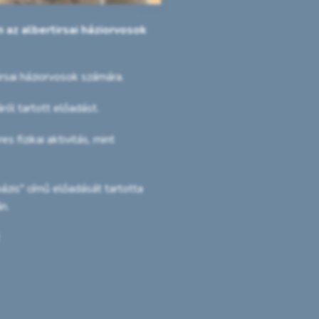
az albertirsai háziorvosok
sai háziorvosok számára.
l tartott előadást.
fizikai aktivitás, mint
ázis" című előadását tartotta
n.