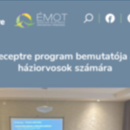
ceptre program bemutatója a
háziorvosok számára