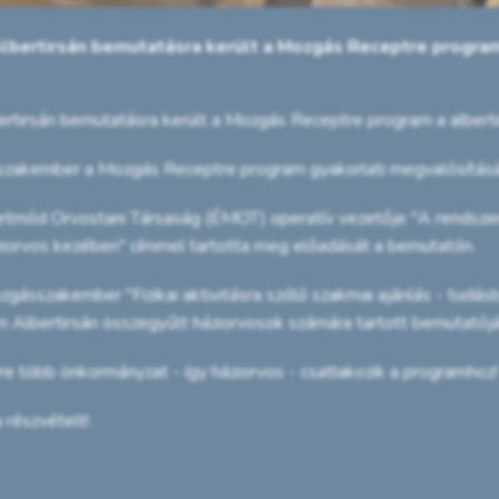
bertirsán bemutatásra került a Mozgás Receptre program 
tirsán bemutatásra került a Mozgás Receptre program a albertir
akember a Mozgás Receptre program gyakorlati megvalósításáró
etmód Orvostani Társaság (ÉMOT) operatív vezetője "A rendszeres 
iorvos kezében" címmel tartotta meg előadását a bemutatón.
gásszakember "Fizikai aktivitásra szóló szakmai ajánlás - tudásb
Albertirsán összegyűlt háziorvosok számára tartott bemutatójá
 több önkormányzat - így háziorvos - csatlakozik a programhoz!
részvételt!