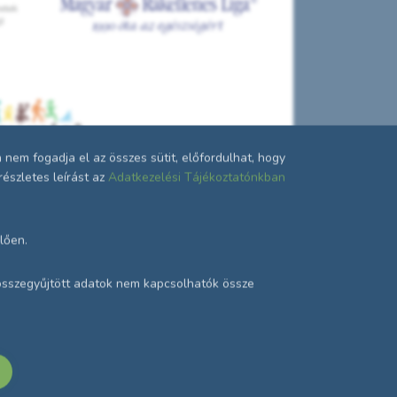
em fogadja el az összes sütit, előfordulhat, hogy
észletes leírást az
Adatkezelési Tájékoztatónkban
lően.
z összegyűjtött adatok nem kapcsolhatók össze
i tájékoztató