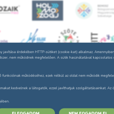
R
 javítása érdekében HTTP-sütiket (cookie-kat) alkalmaz. Amennyiben n
endszer, nem működnek megfelelően. A sütik használatával kapcsolatos r
ő funkcióinak működéséhez, ezek nélkül az oldal nem működik megfele
talmakat kedvelnek a látogatók, ezzel javíthatjuk szolgáltatásainkat. A
Adatvédelmi és Adatkezelés
GYIK
jében.
Impresszum
Kapcsolat
ELFOGADOM
NEM FOGADOM EL