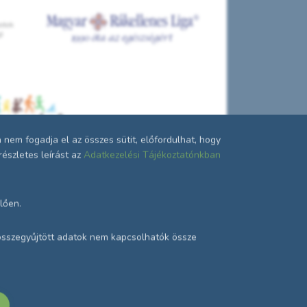
em fogadja el az összes sütit, előfordulhat, hogy
észletes leírást az
Adatkezelési Tájékoztatónkban
lően.
z összegyűjtött adatok nem kapcsolhatók össze
i tájékoztató