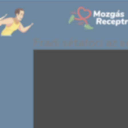
Fradi sétafoci az 