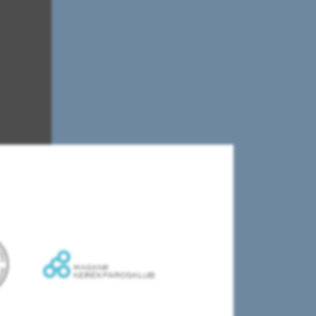
E
T
S
É
G
E