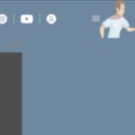
ó, 47